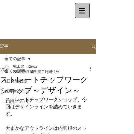
make your shoes
by
yourself
記事
全ての記事
靴工房 Risette
全ての記事
2023年9月16日
読了時間: 1分
ストレートチップワーク
1日体験教室
ショップ～デザイン～
靴教室のこと
ストレートチップワークショップ、今
工房について
回はデザインラインを詰めていきま
す。
大まかなアウトラインは内羽根のスト