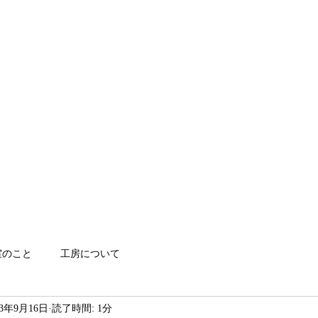
make your shoes by
yourself
注文靴
靴教室
初心者向け簡単シューズ
アクセス
お問
室のこと
工房について
23年9月16日
読了時間: 1分