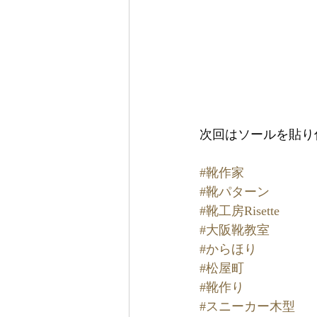
次回はソールを貼り
#靴作家
#靴パターン
#靴工房Risette
#大阪靴教室
#からほり
#松屋町
#靴作り
#スニーカー木型