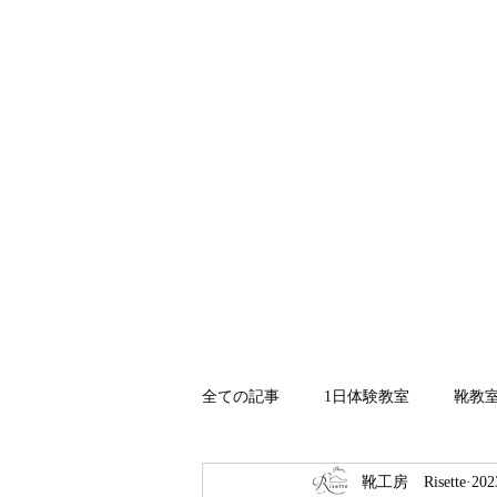
ホーム
Risetteについて
全ての記事
1日体験教室
靴教
靴工房 Risette
20