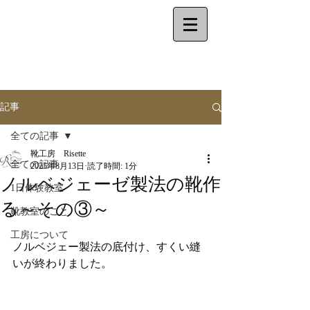
make your shoes
by
yourself
記事
全ての記事
靴工房 Risette
全ての記事
2025年8月13日
読了時間: 1分
ノルベジェーゼ製法の靴作
1日体験教室
る～その③～
靴教室のこと
工房について
ノルベジェー製法の底付け、すくい縫
いが終わりました。