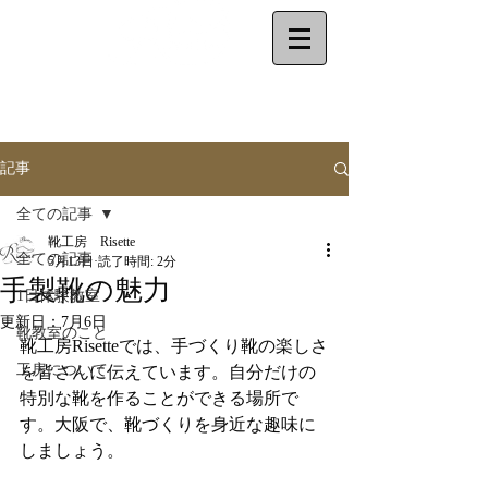
make your shoes
by
yourself
記事
全ての記事
靴工房 Risette
全ての記事
5月13日
読了時間: 2分
手製靴の魅力
1日体験教室
更新日：
7月6日
靴教室のこと
靴工房Risetteでは、手づくり靴の楽しさ
工房について
を皆さんに伝えています。自分だけの
特別な靴を作ることができる場所で
す。大阪で、靴づくりを身近な趣味に
しましょう。