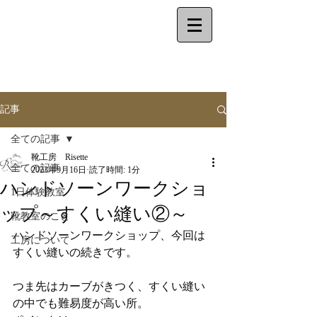
make your shoes
by
yourself
記事
全ての記事
靴工房 Risette
全ての記事
2023年9月16日
読了時間: 1分
ハンドソーンワークショ
1日体験教室
ップ～すくい縫い②～
靴教室のこと
ハンドソーンワークショップ、今回は
工房について
すくい縫いの続きです。
つま先はカーブがきつく、すくい縫い
の中でも難易度が高い所。