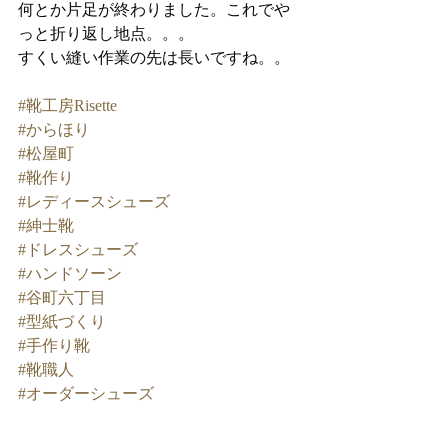
何とか片足が終わりました。これでや
っと折り返し地点。。。
すくい縫い作業の先は長いですね。。
#靴工房Risette
#からほり
#松屋町
#靴作り
#レディースシューズ
#紳士靴
#ドレスシューズ
#ハンドソーン
#谷町六丁目
#型紙づくり
#手作り靴
#靴職人
#オーダーシューズ
#生徒募集中
#ポストミシン