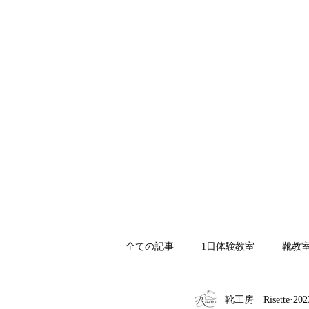
ホーム
Risetteについて
全ての記事
1日体験教室
靴教
靴工房 Risette
20