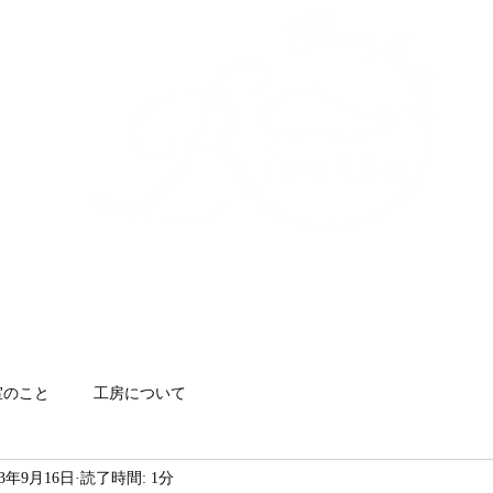
make your shoes by
yourself
注文靴
靴教室
初心者向け簡単シューズ
アクセス
お問
室のこと
工房について
23年9月16日
読了時間: 1分