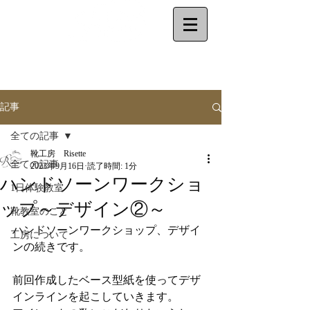
make your shoes
by
yourself
記事
全ての記事
靴工房 Risette
全ての記事
2023年9月16日
読了時間: 1分
ハンドソーンワークショ
1日体験教室
ップ～デザイン②～
靴教室のこと
ハンドソーンワークショップ、デザイ
工房について
ンの続きです。
前回作成したベース型紙を使ってデザ
インラインを起こしていきます。