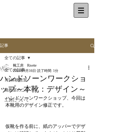
make your shoes
by
yourself
記事
全ての記事
靴工房 Risette
全ての記事
2023年9月16日
読了時間: 1分
ハンドソーンワークショ
1日体験教室
ップ～本靴：デザイン～
靴教室のこと
ハンドソーンワークショップ、今回は
工房について
本靴用のデザイン修正です。
仮靴を作る前に、紙のアッパーでデザ