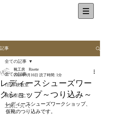
make your shoes
by
yourself
記事
全ての記事
靴工房 Risette
全ての記事
2023年9月16日
読了時間: 1分
レディースシューズワー
1日体験教室
クショップ～つり込み～
靴教室のこと
レディースシューズワークショップ、
工房について
仮靴のつり込みです。