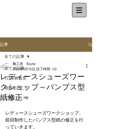
make your shoes
by
yourself
記事
全ての記事
靴工房 Risette
全ての記事
2023年9月16日
読了時間: 1分
レディースシューズワー
1日体験教室
クショップ～パンプス型
靴教室のこと
紙修正～
工房について
レディースシューズワークショップ、
前回制作したパンプス型紙の修正を行
っていきます。