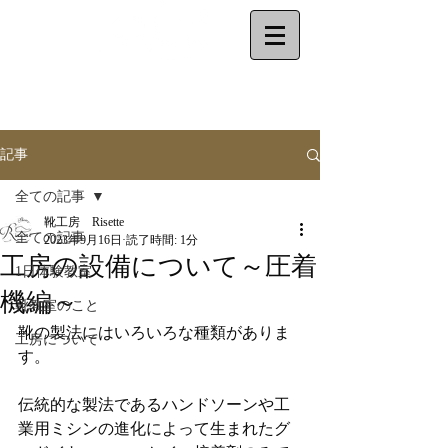
make your shoes
by
yourself
記事
全ての記事
靴工房 Risette
全ての記事
2023年9月16日
読了時間: 1分
工房の設備について～圧着
1日体験教室
機編～
靴教室のこと
靴の製法にはいろいろな種類がありま
工房について
す。
伝統的な製法であるハンドソーンや工
業用ミシンの進化によって生まれたグ