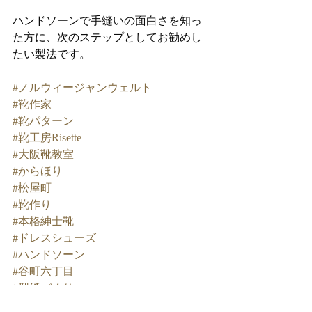
ハンドソーンで手縫いの面白さを知っ
た方に、次のステップとしてお勧めし
たい製法です。
#ノルウィージャンウェルト
#靴作家
#靴パターン
#靴工房Risette
#大阪靴教室
#からほり
#松屋町
#靴作り
#本格紳士靴
#ドレスシューズ
#ハンドソーン
#谷町六丁目
#型紙づくり
#手作り靴