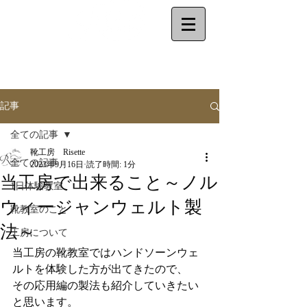
make your shoes
by
yourself
記事
全ての記事
靴工房 Risette
全ての記事
2023年9月16日
読了時間: 1分
当工房で出来ること～ノル
1日体験教室
ウィージャンウェルト製
靴教室のこと
法～
工房について
当工房の靴教室ではハンドソーンウェ
ルトを体験した方が出てきたので、
その応用編の製法も紹介していきたい
と思います。