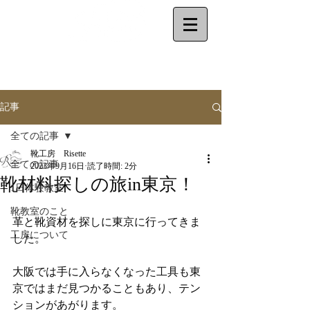
make your shoes
by
yourself
記事
全ての記事
靴工房 Risette
全ての記事
2023年9月16日
読了時間: 2分
靴材料探しの旅in東京！
1日体験教室
靴教室のこと
革と靴資材を探しに東京に行ってきま
工房について
した。
大阪では手に入らなくなった工具も東
京ではまだ見つかることもあり、テン
ションがあがります。