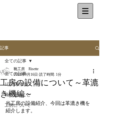
make your shoes
by
yourself
記事
全ての記事
靴工房 Risette
全ての記事
2023年9月16日
読了時間: 1分
工房の設備について～革漉
1日体験教室
き機編～
靴教室のこと
当工房の設備紹介、今回は革漉き機を
工房について
紹介します。