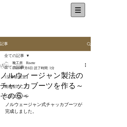
make your shoes
by
yourself
記事
全ての記事
靴工房 Risette
全ての記事
2025年7月6日
読了時間: 1分
ノルウィージャン製法の
1日体験教室
チャッカブーツを作る～
靴教室のこと
その⑥～
工房について
ノルウェージャン式チャッカブーツが
完成しました。