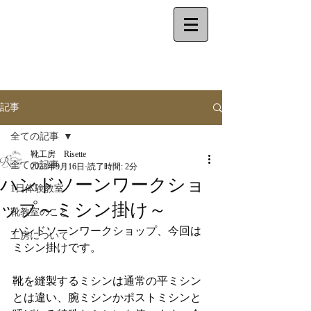
make your shoes
by
yourself
記事
全ての記事
靴工房 Risette
全ての記事
2023年9月16日
読了時間: 2分
ハンドソーンワークショ
1日体験教室
ップ～ミシン掛け～
靴教室のこと
ハンドソーンワークショップ、今回は
工房について
ミシン掛けです。
靴を縫製するミシンは通常の平ミシン
とは違い、腕ミシンかポストミシンと