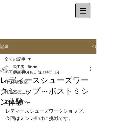
make your shoes
by
yourself
記事
全ての記事
靴工房 Risette
全ての記事
2023年9月16日
読了時間: 1分
レディースシューズワー
1日体験教室
クショップ～ポストミシ
靴教室のこと
ン体験～
工房について
レディースシューズワークショップ、
今回はミシン掛けに挑戦です。